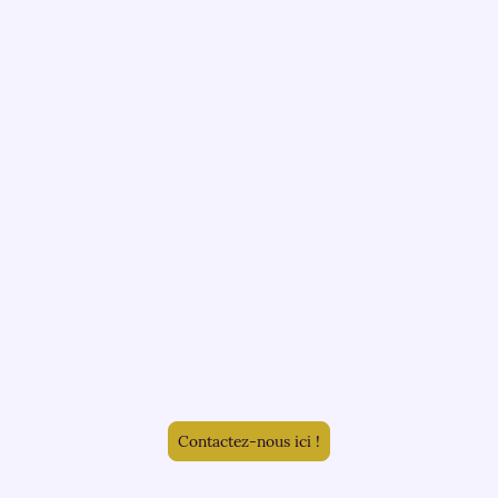
événement qui vous
ressemble
AVM EVENTS vous accompagne pour vos
mariages, anniversaires, événements
d’entreprise, soirées associatives et fêtes
publiques.
Animation DJ, sonorisation, mise en lumière,
effets spéciaux, sonorisation de cérémonie et de
cocktail, livre d’or audio ou encore location de
matériel : chaque prestation est adaptée à vos
envies et à l’ambiance que vous souhaitez créer.
De la préparation jusqu’au jour-J, tout est pensé
pour vous faire vivre un moment fluide, festif et
rempli de souvenirs.
Contactez-nous ici !